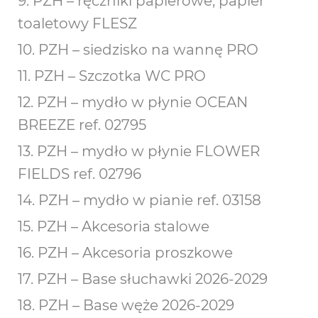
9. PZH – ręczniki papierowe, papier
toaletowy FLESZ
10. PZH – siedzisko na wannę PRO
11. PZH – Szczotka WC PRO
12. PZH – mydło w płynie OCEAN
BREEZE ref. 02795
13. PZH – mydło w płynie FLOWER
FIELDS ref. 02796
14. PZH – mydło w pianie ref. 03158
15. PZH – Akcesoria stalowe
16. PZH – Akcesoria proszkowe
17. PZH – Base słuchawki 2026-2029
18. PZH – Base węże 2026-2029