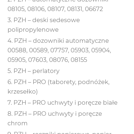
08105, 08106, 08107, 08131, 06672
3. PZH – deski sedesowe
polipropylenowe
4. PZH – dozowniki automatyczne
00588, 00589, 07757, 05903, 05904,
05905, 07603, 08076, 08155
5. PZH – perlatory
6. PZH – PRO (taborety, podnóżek,
krzesełko)
7. PZH – PRO uchwyty i poręcze białe
8. PZH – PRO uchwyty i poręcze
chrom