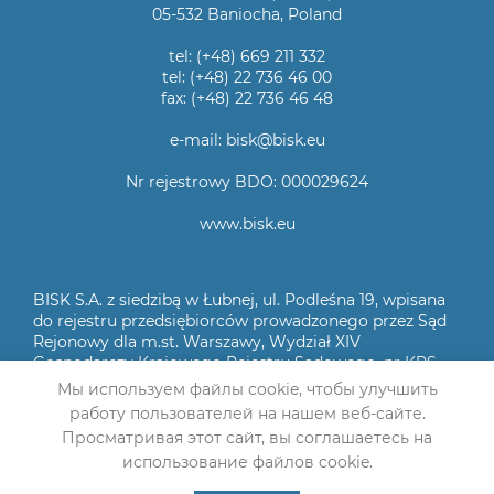
05-532 Baniocha, Poland
tel: (+48) 669 211 332
tel: (+48) 22 736 46 00
fax: (+48) 22 736 46 48
e-mail: bisk@bisk.eu
Nr rejestrowy BDO: 000029624
www.bisk.eu
BISK S.A. z siedzibą w Łubnej, ul. Podleśna 19, wpisana
do rejestru przedsiębiorców prowadzonego przez Sąd
Rejonowy dla m.st. Warszawy, Wydział XIV
Gospodarczy Krajowego Rejestru Sądowego, nr KRS
0000041467, NIP 1230030809, kapitał zakładowy
Мы используем файлы cookie, чтобы улучшить
2.000.000 zł wpłacony w całości
работу пользователей на нашем веб-сайте.
Просматривая этот сайт, вы соглашаетесь на
© 2021 BISK S.A.
использование файлов cookie.