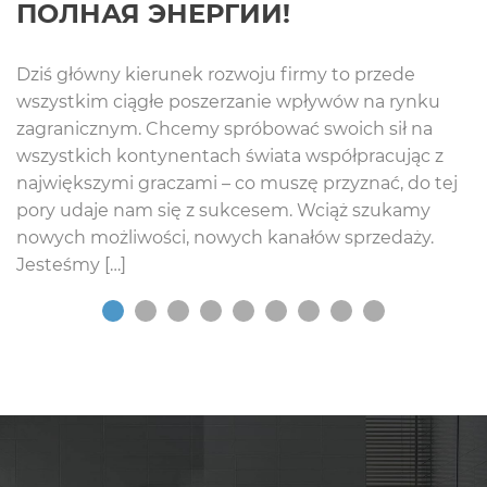
ПОЛНАЯ ЭНЕРГИИ!
Dziś główny kierunek rozwoju firmy to przede
wszystkim ciągłe poszerzanie wpływów na rynku
zagranicznym. Chcemy spróbować swoich sił na
wszystkich kontynentach świata współpracując z
największymi graczami – co muszę przyznać, do tej
pory udaje nam się z sukcesem. Wciąż szukamy
nowych możliwości, nowych kanałów sprzedaży.
Jesteśmy […]