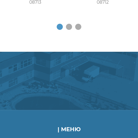
08713
08712
| МЕНЮ