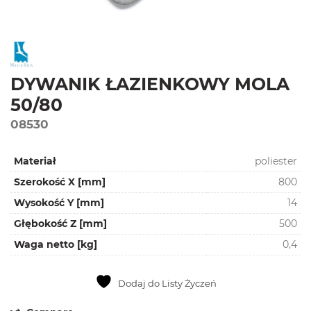
DYWANIK ŁAZIENKOWY MOLA
50/80
08530
Materiał
poliester
Szerokość X [mm]
800
Wysokość Y [mm]
14
Głębokość Z [mm]
500
Waga netto [kg]
0,4
Dodaj do Listy Życzeń