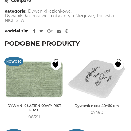
Compare
Kategorie:
Dywaniki łazienkowe
,
Dywaniki łazienkowe, maty antypoślizgowe
,
Poliester
,
NICE SEA
Podziel się
PODOBNE PRODUKTY
NOWOŚĆ
DYWANIK ŁAZIENKOWY RIST
Dywanik nicea 40×60 cm
80/50
07490
08591