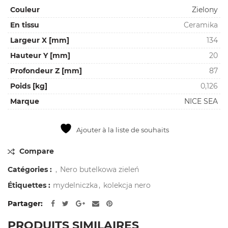
Couleur
Zielony
En tissu
Ceramika
Largeur X [mm]
134
Hauteur Y [mm]
20
Profondeur Z [mm]
87
Poids [kg]
0,126
Marque
NICE SEA
Ajouter à la liste de souhaits
Compare
Catégories :
,
Nero butelkowa zieleń
Étiquettes :
mydelniczka
,
kolekcja nero
Partager
PRODUITS SIMILAIRES