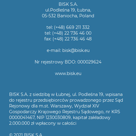
BISK S.A.
ul.Podleśna 19, Łubna,
05-532 Baniocha, Poland
tel: (+48) 669 211 332
tel: (+48) 22 736 46 00
fax: (+48) 22 736 46 48
e-mail: bisk@bisk.eu
Nr rejestrowy BDO: 000029624
www.bisk.eu
BISK S.A. z siedzibą w Łubnej, ul. Podleśna 19, wpisana
do rejestru przedsiębiorców prowadzonego przez Sąd
Rejonowy dla m.st. Warszawy, Wydział XIV
Gospodarczy Krajowego Rejestru Sądowego, nr KRS
0000041467, NIP 1230030809, kapitał zakładowy
2.000.000 zł wpłacony w całości
© 2021 BISK S.A.