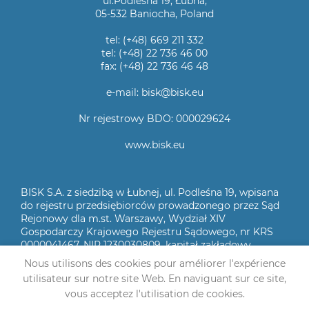
ul.Podleśna 19, Łubna,
05-532 Baniocha, Poland
tel: (+48) 669 211 332
tel: (+48) 22 736 46 00
fax: (+48) 22 736 46 48
e-mail: bisk@bisk.eu
Nr rejestrowy BDO: 000029624
www.bisk.eu
BISK S.A. z siedzibą w Łubnej, ul. Podleśna 19, wpisana
do rejestru przedsiębiorców prowadzonego przez Sąd
Rejonowy dla m.st. Warszawy, Wydział XIV
Gospodarczy Krajowego Rejestru Sądowego, nr KRS
0000041467, NIP 1230030809, kapitał zakładowy
2.000.000 zł wpłacony w całości
Nous utilisons des cookies pour améliorer l'expérience
utilisateur sur notre site Web. En naviguant sur ce site,
© 2021 BISK S.A.
vous acceptez l'utilisation de cookies.