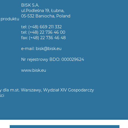
BISK S.A.
ul.Podleśna 19, Łubna,
05-532 Baniocha, Poland
 produktu
tel: (+48) 669 211 332
tel: (+48) 22 736 46 00
fax: (+48) 22 736 46 48
e-mail: bisk@bisk.eu
Nr rejestrowy BDO: 000029624
www.bisk.eu
wy dla m.st. Warszawy, Wydział XIV Gospodarczy
ści