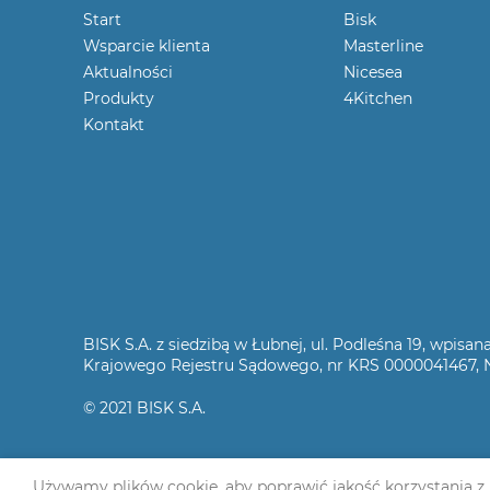
Start
Bisk
Wsparcie klienta
Masterline
Aktualności
Nicesea
Produkty
4Kitchen
Kontakt
BISK S.A. z siedzibą w Łubnej, ul. Podleśna 19, wpi
Krajowego Rejestru Sądowego, nr KRS 0000041467, NI
© 2021 BISK S.A.
Używamy plików cookie, aby poprawić jakość korzystania z na