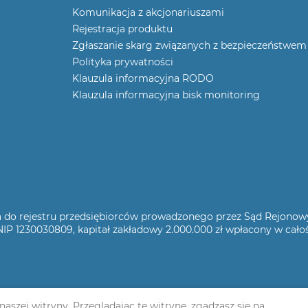
Komunikacja z akcjonariuszami
Rejestracja produktu
Zgłaszanie skarg związanych z bezpieczeństwem
Polityka prywatności
Klauzula informacyjna RODO
Klauzula informacyjna bisk monitoring
sana do rejestru przedsiębiorców prowadzonego przez Sąd Rejono
P 1230030809, kapitał zakładowy 2.000.000 zł wpłacony w cało
szej witryny. Przeglądając tę ​​witrynę, zgadzasz się na