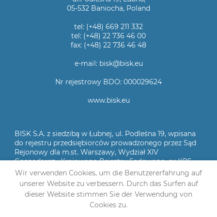
05-532 Baniocha, Poland
tel: (+48) 669 211 332
tel: (+48) 22 736 46 00
fax: (+48) 22 736 46 48
e-mail: bisk@bisk.eu
Nr rejestrowy BDO: 000029624
www.bisk.eu
BISK S.A. z siedzibą w Łubnej, ul. Podleśna 19, wpisana
do rejestru przedsiębiorców prowadzonego przez Sąd
Rejonowy dla m.st. Warszawy, Wydział XIV
Gospodarczy Krajowego Rejestru Sądowego, nr KRS
0000041467, NIP 1230030809, kapitał zakładowy
Wir verwenden Cookies, um die Benutzererfahrung auf
2.000.000 zł wpłacony w całości
unserer Website zu verbessern. Durch das Surfen auf
dieser Website stimmen Sie der Verwendung von
© 2021 BISK S.A.
Cookies zu.