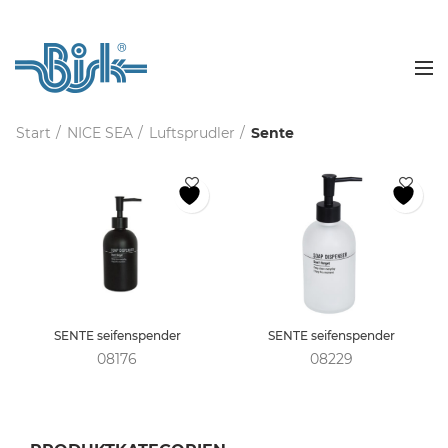
Start
NICE SEA
Luftsprudler
Sente
SENTE seifenspender
SENTE seifenspender
08176
08229