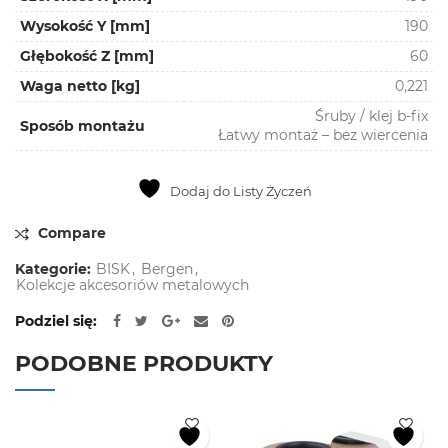
Wysokość Y [mm]
190
Głębokość Z [mm]
60
Waga netto [kg]
0,221
Śruby / klej b-fix
Sposób montażu
Łatwy montaż – bez wiercenia
Dodaj do Listy Życzeń
Compare
Kategorie:
BISK
,
Bergen
,
Kolekcje akcesoriów metalowych
Podziel się
PODOBNE PRODUKTY