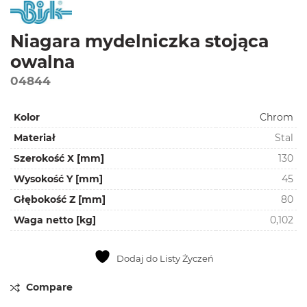
Niagara mydelniczka stojąca
owalna
04844
Kolor
Chrom
Materiał
Stal
Szerokość X [mm]
130
Wysokość Y [mm]
45
Głębokość Z [mm]
80
Waga netto [kg]
0,102
Dodaj do Listy Życzeń
Compare