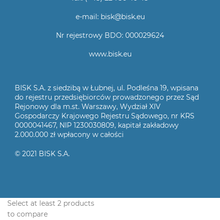
e-mail: bisk@bisk.eu
Nr rejestrowy BDO: 000029624
www.bisk.eu
BISK S.A. z siedzibą w Łubnej, ul. Podleśna 19, wpisana
do rejestru przedsiębiorców prowadzonego przez Sąd
Rejonowy dla m.st. Warszawy, Wydział XIV
Gospodarczy Krajowego Rejestru Sądowego, nr KRS
0000041467, NIP 1230030809, kapitał zakładowy
2.000.000 zł wpłacony w całości
© 2021 BISK S.A.
Select at least 2 products
to compare