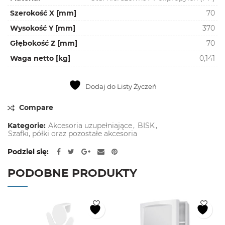
Szerokość X [mm]
70
Wysokość Y [mm]
370
Głębokość Z [mm]
70
Waga netto [kg]
0,141
Dodaj do Listy Życzeń
Compare
Kategorie:
Akcesoria uzupełniające
,
BISK
,
Szafki, półki oraz pozostałe akcesoria
Podziel się
PODOBNE PRODUKTY