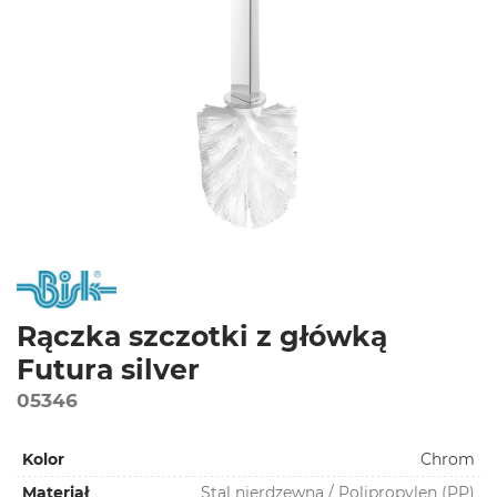
Rączka szczotki z główką
Futura silver
05346
Kolor
Chrom
Materiał
Stal nierdzewna / Polipropylen (PP)