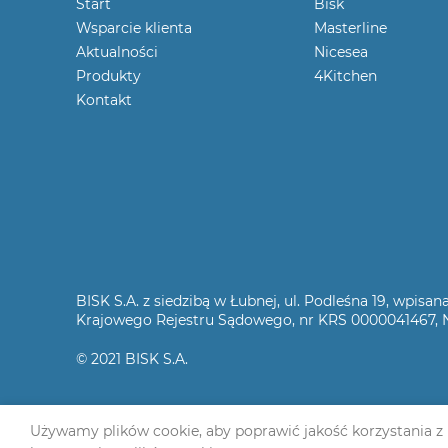
Start
Bisk
Wsparcie klienta
Masterline
Aktualności
Nicesea
Produkty
4Kitchen
Kontakt
BISK S.A. z siedzibą w Łubnej, ul. Podleśna 19, wpi
Krajowego Rejestru Sądowego, nr KRS 0000041467, NI
© 2021 BISK S.A.
Używamy plików cookie, aby poprawić jakość korzystania z na