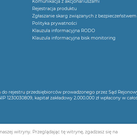
Komunikacja z akcjonariuszami
Rejestracja produktu
Zgłaszanie skarg związanych z bezpieczeństwem
Polityka prywatności
Klauzula informacyjna RODO
Klauzula informacyjna bisk monitoring
sana do rejestru przedsiębiorców prowadzonego przez Sąd Rejono
P 1230030809, kapitał zakładowy 2.000.000 zł wpłacony w cało
szej witryny. Przeglądając tę ​​witrynę, zgadzasz się na