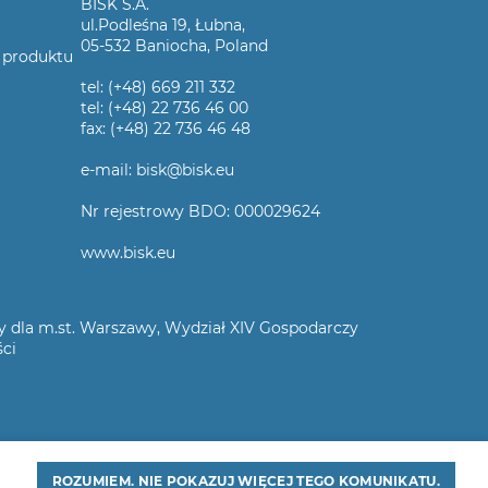
BISK S.A.
ul.Podleśna 19, Łubna,
05-532 Baniocha, Poland
 produktu
tel: (+48) 669 211 332
tel: (+48) 22 736 46 00
fax: (+48) 22 736 46 48
e-mail: bisk@bisk.eu
Nr rejestrowy BDO: 000029624
www.bisk.eu
wy dla m.st. Warszawy, Wydział XIV Gospodarczy
ści
ROZUMIEM. NIE POKAZUJ WIĘCEJ TEGO KOMUNIKATU.