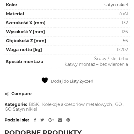
Kolor
satyn nikiel
Materiał
ZnAl
Szerokość X [mm]
132
Wysokość Y [mm]
126
Głębokość Z [mm]
56
Waga netto [kg]
0,202
Śruby / klej b-fix
Sposób montażu
Łatwy montaż – bez wiercenia
Dodaj do Listy Życzeń
Compare
Kategorie:
BISK
,
Kolekcje akcesoriów metalowych
,
GO
,
GO Satyn nikiel
Podziel się
PODOBNE PRODUKTY