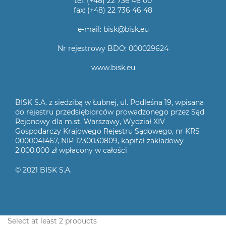
tel: (+48) 22 736 46 00
fax: (+48) 22 736 46 48
e-mail: bisk@bisk.eu
Nr rejestrowy BDO: 000029624
www.bisk.eu
BISK S.A. z siedzibą w Łubnej, ul. Podleśna 19, wpisana
do rejestru przedsiębiorców prowadzonego przez Sąd
Rejonowy dla m.st. Warszawy, Wydział XIV
Gospodarczy Krajowego Rejestru Sądowego, nr KRS
0000041467, NIP 1230030809, kapitał zakładowy
2.000.000 zł wpłacony w całości
© 2021 BISK S.A.
Select at least 2 products